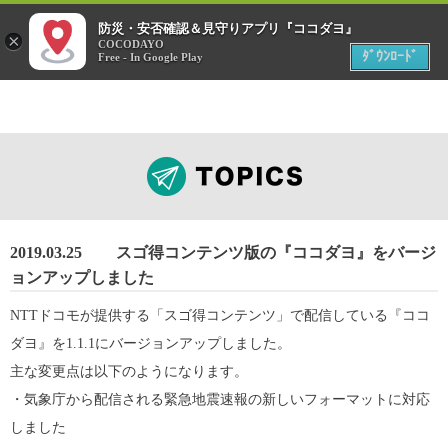
menu
防災・安否確認＆見守りアプリ『ココダヨ』
災害時
×
位置情報共有アプリ
COCODAYO
MENU
ﾀﾞｳﾝﾛｰﾄﾞ
Free - In Google Play
2019.03.25
スゴ得コンテンツ版の『ココダヨ』をバージ
ョンアップしました
NTTドコモが提供する「スゴ得コンテンツ」で配信している『ココ
ダヨ』を1.1.1にバージョンアップしました。
主な変更点は以下のようになります。
・気象庁から配信される緊急地震速報の新しいフォーマットに対応
しました