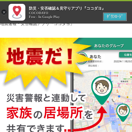
menu
防災・安否確認＆見守りアプリ『ココダヨ』
災害時
×
位置情報共有アプリ
COCODAYO
MENU
ﾀﾞｳﾝﾛｰﾄﾞ
Free - In Google Play
地震速報・安否確認アプリ『ココダヨ』