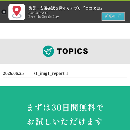
menu
防災・安否確認＆見守りアプリ『ココダヨ』
災害時
×
位置情報共有アプリ
COCODAYO
MENU
ﾀﾞｳﾝﾛｰﾄﾞ
Free - In Google Play
2026.06.25
s1_img1_report-1
まずは30日間無料で
お試しいただけます