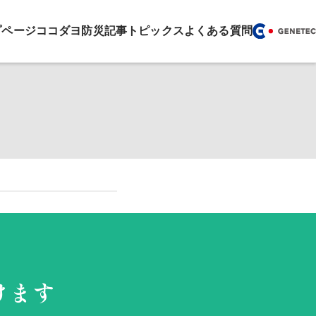
プページ
ココダヨ
防災記事
トピックス
よくある質問
けます