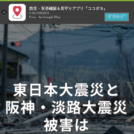
menu
防災・安否確認＆見守りアプリ『ココダヨ』
災害時
×
位置情報共有アプリ
COCODAYO
MENU
ﾀﾞｳﾝﾛｰﾄﾞ
Free - In Google Play