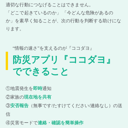
適切な行動につなげることはできません。
「どこで起きているのか」 「今どんな危険があるの
か」を
素早く知ることが、次の行動を判断する助けにな
ります。
“情報の速さ”を支えるのが『ココダヨ』
防災アプリ『ココダヨ』
でできること
①地震発生を
即時
通知
②家族の
現在地を共有
③
安否報告
（無事です/たすけてください/連絡なし）の送
信
④災害モードで
連絡・確認を簡単操作