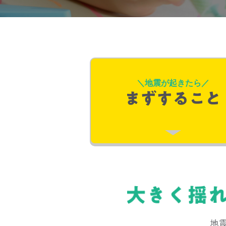
＼地震が起きたら／
地