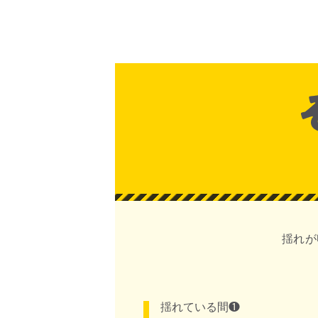
揺れが
揺れている間❶