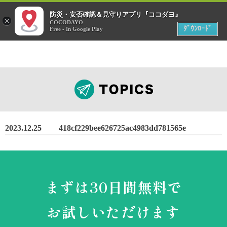
menu
防災・安否確認＆見守りアプリ『ココダヨ』
災害時
×
位置情報共有アプリ
COCODAYO
MENU
ﾀﾞｳﾝﾛｰﾄﾞ
Free - In Google Play
2023.12.25
418cf229bee626725ac4983dd781565e
まずは30日間無料で
お試しいただけます