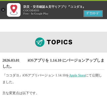
menu
防災・安否確認＆見守りアプリ『ココダヨ』
災害時
×
位置情報共有アプリ
COCODAYO
MENU
ﾀﾞｳﾝﾛｰﾄﾞ
Free - In Google Play
2026.03.01
iOSアプリを 1.14.10 にバージョンアップしま
した。
『ココダヨ』iOSアプリバージョン 1.14.10を
Apple Store
にて公開し
ました。
主な変更点は以下です。