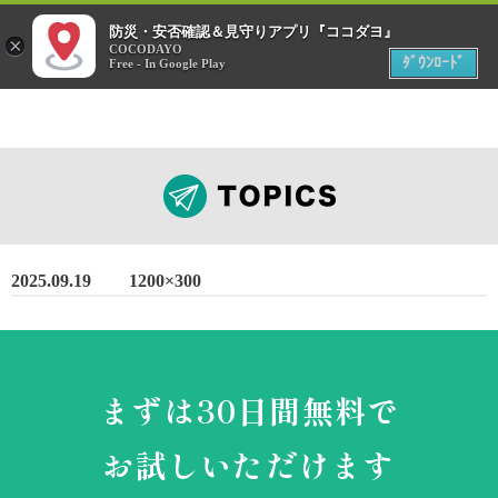
menu
防災・安否確認＆見守りアプリ『ココダヨ』
災害時
×
位置情報共有アプリ
COCODAYO
MENU
ﾀﾞｳﾝﾛｰﾄﾞ
Free - In Google Play
2025.09.19
1200×300
まずは30日間無料で
お試しいただけます