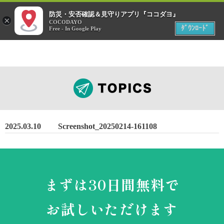
menu
防災・安否確認＆見守りアプリ『ココダヨ』
災害時
×
位置情報共有アプリ
COCODAYO
MENU
ﾀﾞｳﾝﾛｰﾄﾞ
Free - In Google Play
2025.03.10
Screenshot_20250214-161108
まずは30日間無料で
お試しいただけます