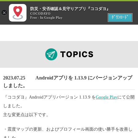
menu
防災・安否確認＆見守りアプリ『ココダヨ』
災害時
×
位置情報共有アプリ
COCODAYO
MENU
ﾀﾞｳﾝﾛｰﾄﾞ
Free - In Google Play
2023.07.25
Androidアプリを 1.13.9 にバージョンアップ
しました。
『ココダヨ』Androidアプリバージョン 1.13.9 を
Google Play
にて公開
しました。
主な変更点は以下です。
・震度マップの更新、およびプロフィール画面の使い勝手を改善し
ました。