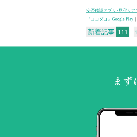
安否確認アプリ･見守りア
『ココダヨ』Google Play
新着記事
111
まず