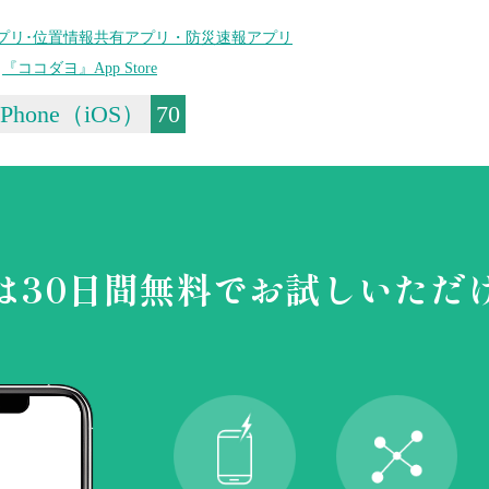
プリ･位置情報共有アプリ・防災速報アプリ
｜
『ココダヨ』App Store
iPhone（iOS）
70
は30日間無料で
お試しいただ