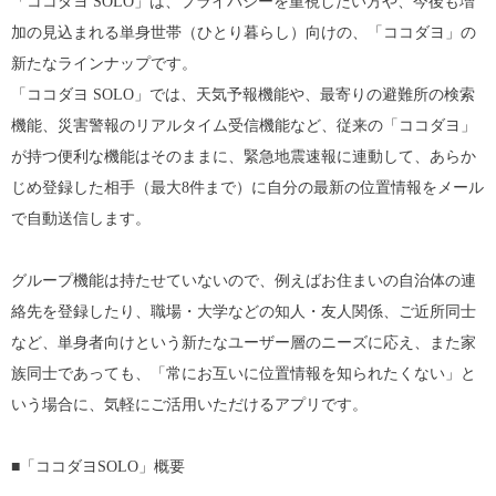
「ココダヨ SOLO」は、プライバシーを重視したい方や、今後も増
加の見込まれる単身世帯（ひとり暮らし）向けの、「ココダヨ」の
新たなラインナップです。
「ココダヨ SOLO」では、天気予報機能や、最寄りの避難所の検索
機能、災害警報のリアルタイム受信機能など、従来の「ココダヨ」
が持つ便利な機能はそのままに、緊急地震速報に連動して、あらか
じめ登録した相手（最大8件まで）に自分の最新の位置情報をメール
で自動送信します。
グループ機能は持たせていないので、例えばお住まいの自治体の連
絡先を登録したり、職場・大学などの知人・友人関係、ご近所同士
など、単身者向けという新たなユーザー層のニーズに応え、また家
族同士であっても、「常にお互いに位置情報を知られたくない」と
いう場合に、気軽にご活用いただけるアプリです。
■「ココダヨSOLO」概要