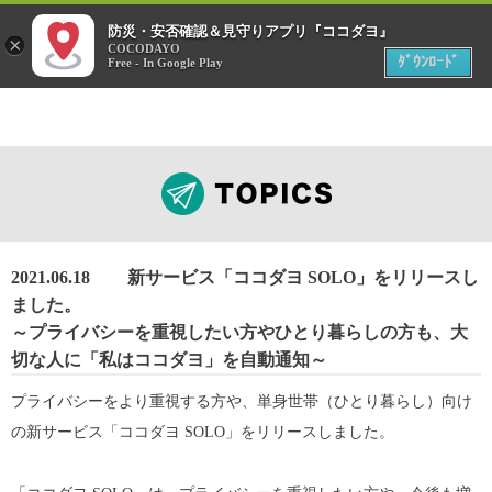
menu
防災・安否確認＆見守りアプリ『ココダヨ』
災害時
×
位置情報共有アプリ
COCODAYO
MENU
ﾀﾞｳﾝﾛｰﾄﾞ
Free - In Google Play
2021.06.18
新サービス「ココダヨ SOLO」をリリースし
ました。
～プライバシーを重視したい方やひとり暮らしの方も、大
切な人に「私はココダヨ」を自動通知～
プライバシーをより重視する方や、単身世帯（ひとり暮らし）向け
の新サービス「ココダヨ SOLO」をリリースしました。