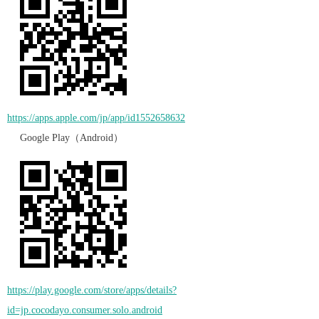
https://apps.apple.com/jp/app/id1552658632
Google Play（Android）
https://play.google.com/store/apps/details?
id=jp.cocodayo.consumer.solo.android