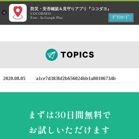
menu
防災・安否確認＆見守りアプリ『ココダヨ』
災害時
×
位置情報共有アプリ
COCODAYO
MENU
ﾀﾞｳﾝﾛｰﾄﾞ
Free - In Google Play
2020.08.05
a1ce7d383bf2b656024bb1a80106734b
まずは30日間無料で
お試しいただけます