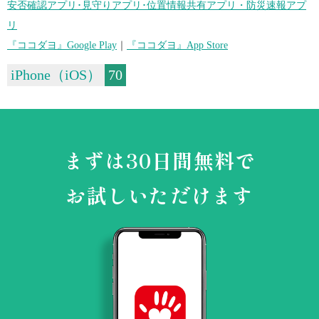
安否確認アプリ･見守りアプリ･位置情報共有アプリ・防災速報アプ
リ
『ココダヨ』Google Play
｜
『ココダヨ』App Store
iPhone（iOS）
70
まずは30日間無料で
お試しいただけます