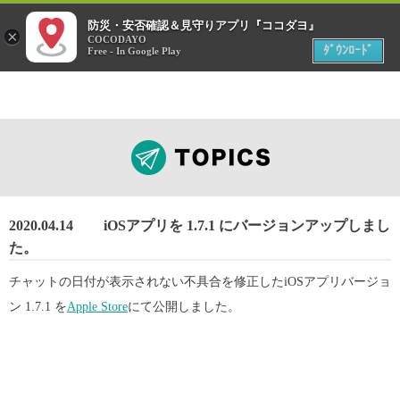
menu
防災・安否確認＆見守りアプリ『ココダヨ』
災害時
×
位置情報共有アプリ
COCODAYO
MENU
ﾀﾞｳﾝﾛｰﾄﾞ
Free - In Google Play
2020.04.14
iOSアプリを 1.7.1 にバージョンアップしまし
た。
チャットの日付が表示されない不具合を修正したiOSアプリバージョ
ン 1.7.1 を
Apple Store
にて公開しました。