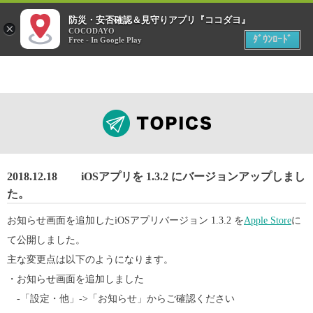
menu
防災・安否確認＆見守りアプリ『ココダヨ』
災害時
×
位置情報共有アプリ
COCODAYO
MENU
ﾀﾞｳﾝﾛｰﾄﾞ
Free - In Google Play
2018.12.18
iOSアプリを 1.3.2 にバージョンアップしまし
た。
お知らせ画面を追加したiOSアプリバージョン 1.3.2 を
Apple Store
に
て公開しました。
主な変更点は以下のようになります。
・お知らせ画面を追加しました
-「設定・他」->「お知らせ」からご確認ください