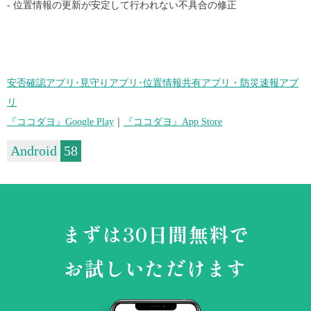
- 位置情報の更新が安定して行われない不具合の修正
安否確認アプリ･見守りアプリ･位置情報共有アプリ・防災速報アプ
リ
『ココダヨ』Google Play
｜
『ココダヨ』App Store
Android
58
まずは30日間無料で
お試しいただけます