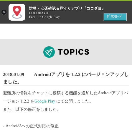
menu
防災・安否確認＆見守りアプリ『ココダヨ』
災害時
×
位置情報共有アプリ
COCODAYO
MENU
ﾀﾞｳﾝﾛｰﾄﾞ
Free - In Google Play
2018.01.09
Androidアプリを 1.2.2 にバージョンアップし
ました。
避難所の情報をチャットに投稿する機能を追加したAndroidアプリバ
ージョン 1.2.2 を
Google Play
にて公開しました。
また、以下の修正をしました。
- Android8への正式対応の修正