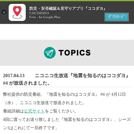
menu
防災・安否確認＆見守りアプリ『ココダヨ』
災害時
×
位置情報共有アプリ
COCODAYO
MENU
ﾀﾞｳﾝﾛｰﾄﾞ
Free - In Google Play
2017.04.13
ニコニコ生放送『地震を知るのはココダヨ』
#4 が放送されました。
弊社提供の防災番組、『地震を知るのはココダヨ』 #4 が 4月12日
（水）、ニコニコ生放送で放送されました。
番組詳細は
公式サイト
をご覧ください。
4回に渡ってお送り致しました『地震を知るのはココダヨ』、シーズ
ン1はこれにて一旦終了です。