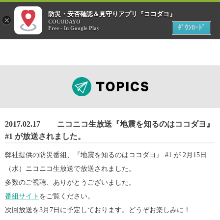
menu
防災・安否確認＆見守りアプリ『ココダヨ』
災害時
×
位置情報共有アプリ
COCODAYO
MENU
ﾀﾞｳﾝﾛｰﾄﾞ
Free - In Google Play
2017.02.17
ニコニコ生放送『地震を知るのはココダヨ』
#1 が放送されました。
弊社提供の防災番組、『地震を知るのはココダヨ』 #1 が 2月15日
（水）ニコニコ生放送で放送されました。
多数のご視聴、ありがとうございました。
番組サイト
をご覧ください。
次回放送を3月7日に予定しております。どうぞお楽しみに！