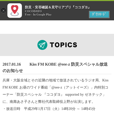
menu
防災・安否確認＆見守りアプリ『ココダヨ』
災害時
×
位置情報共有アプリ
COCODAYO
MENU
ﾀﾞｳﾝﾛｰﾄﾞ
Free - In Google Play
2017.01.16
Kiss FM KOBE @eee-z 防災スペシャル放送
のお知らせ
兵庫・大阪全域とその近隣の地域で放送されているラジオ局、Kiss
FM KOBE お昼のワイド番組「@eee-z（アットイーズ）」内特別コ
ーナー「防災スペシャル 『ココダヨ』 supported by ゼネテック」
に、南壽あさ子さんと弊社代表取締役上野が出演します。
・放送日時 平成29年1月17日（火）14時20分 ～ 14時45分