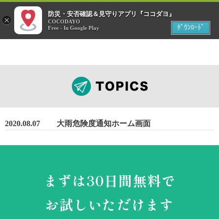
menu
防災・安否確認＆見守りアプリ『ココダヨ』
災害時
×
位置情報共有アプリ
COCODAYO
MENU
ﾀﾞｳﾝﾛｰﾄﾞ
Free - In Google Play
2020.08.07
大雨危険度通知ホーム画面
まずは30日間無料で
お試しいただけます